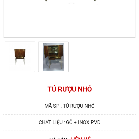
TỦ RƯỢU NHỎ
MÃ SP : TỦ RƯỢU NHỎ
CHẤT LIỆU : GỖ + INOX PVD