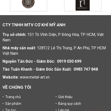
CTY TNHH MTV CƠ KHÍ MỸ ANH
Trụ sở chính:
151 Tô Vĩnh Diện, P. Đông Hòa, TP. HCM, Việt
Nam
Nhà máy sản xuất:
128T/2 Lê Thị Trung, P. An Phú, TP. HCM
Việt Nam
Nguyễn Tấn Đức - Giám Đốc: 0919 030 699
Tào Tuấn Khanh - Giám Đốc Sản Xuất: 0983 747 848
Website:
www.metal-art.vn
VỀ CHÚNG TÔI
• Trang chủ
• Giới thiệu
• Sản phẩm
• Bảng quy cách
• Tin tức
• Liên hệ