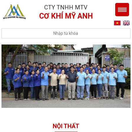
CTY TNHH MTV
CƠ KHÍ MỸ ANH
NỘI THẤT