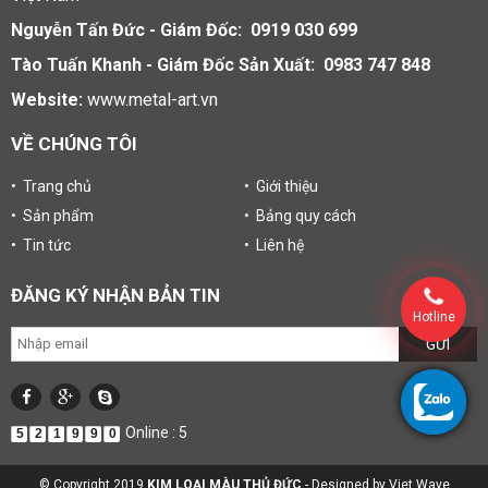
Nguyễn Tấn Đức - Giám Đốc: 0919 030 699
Tào Tuấn Khanh - Giám Đốc Sản Xuất: 0983 747 848
Website:
www.metal-art.vn
VỀ CHÚNG TÔI
• Trang chủ
• Giới thiệu
• Sản phẩm
• Bảng quy cách
• Tin tức
• Liên hệ
ĐĂNG KÝ NHẬN BẢN TIN
Hotline
Online : 5
5
2
1
9
9
0
© Copyright 2019
KIM LOẠI MÀU THỦ ĐỨC
- Designed by
Viet Wave