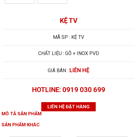
KỆ TV
MÃ SP : KỆ TV
CHẤT LIỆU : GỖ + INOX PVD
LIÊN HỆ
GIÁ BÁN :
HOTLINE: 0919 030 699
LIÊN HỆ ĐẶT HÀNG
MÔ TẢ SẢN PHẨM
SẢN PHẨM KHÁC