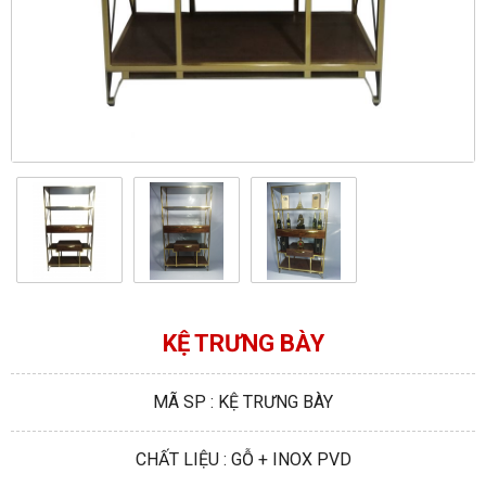
KỆ TRƯNG BÀY
MÃ SP : KỆ TRƯNG BÀY
CHẤT LIỆU : GỖ + INOX PVD