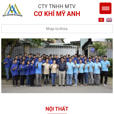
CTY TNHH MTV
CƠ KHÍ MỸ ANH
NỘI THẤT