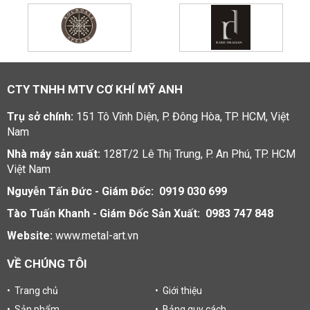
CTY TNHH MTV CƠ KHÍ MỸ ANH
Trụ sở chính:
151 Tô Vĩnh Diện, P. Đông Hòa, TP. HCM, Việt
Nam
Nhà máy sản xuất:
128T/2 Lê Thị Trung, P. An Phú, TP. HCM
Việt Nam
Nguyễn Tấn Đức - Giám Đốc: 0919 030 699
Tào Tuấn Khanh - Giám Đốc Sản Xuất: 0983 747 848
Website:
www.metal-art.vn
VỀ CHÚNG TÔI
• Trang chủ
• Giới thiệu
• Sản phẩm
• Bảng quy cách