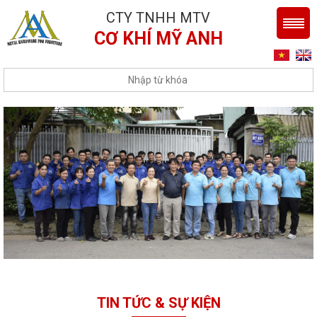
CTY TNHH MTV
CƠ KHÍ MỸ ANH
TIN TỨC & SỰ KIỆN